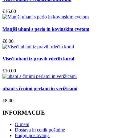
€
16.00
Manjši uhani s perlo in kovinskim cvetom
€
6.00
Viseči uhani iz pravih rdečih koral
€
10.00
uhani s črnimi perlami in verižicami
€
8.00
INFORMACIJE
O meni
Dostava in cenik poštnine
Pogoji poslovanja