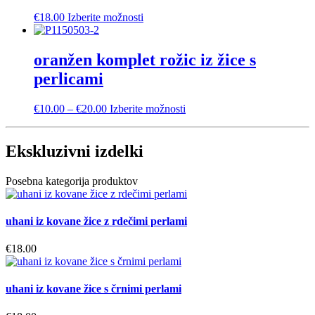
Ta
€
18.00
Izberite možnosti
izdelek
ima
več
oranžen komplet rožic iz žice s
različic.
perlicami
Možnosti
lahko
izberete
Cenovni
Ta
€
10.00
–
€
20.00
Izberite možnosti
na
razpon:
izdelek
strani
od
ima
izdelka
€10.00
več
Ekskluzivni izdelki
do
različic.
€20.00
Možnosti
Posebna kategorija produktov
lahko
izberete
na
uhani iz kovane žice z rdečimi perlami
strani
izdelka
€
18.00
uhani iz kovane žice s črnimi perlami