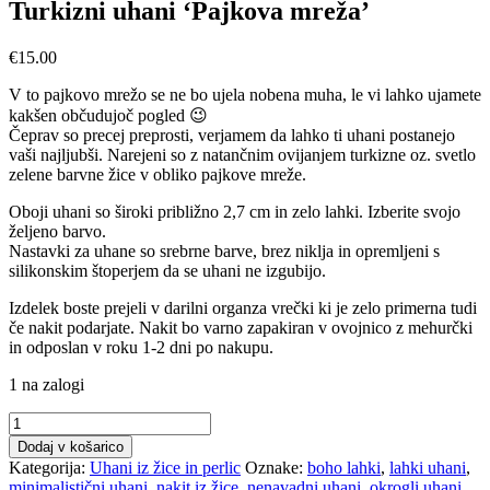
Turkizni uhani ‘Pajkova mreža’
€
15.00
V to pajkovo mrežo se ne bo ujela nobena muha, le vi lahko ujamete
kakšen občudujoč pogled 😉
Čeprav so precej preprosti, verjamem da lahko ti uhani postanejo
vaši najljubši. Narejeni so z natančnim ovijanjem turkizne oz. svetlo
zelene barvne žice v obliko pajkove mreže.
Oboji uhani so široki približno 2,7 cm in zelo lahki. Izberite svojo
željeno barvo.
Nastavki za uhane so srebrne barve, brez niklja in opremljeni s
silikonskim štoperjem da se uhani ne izgubijo.
Izdelek boste prejeli v darilni organza vrečki ki je zelo primerna tudi
če nakit podarjate.
Nakit bo varno zapakiran v ovojnico z mehurčki
in odposlan v roku 1-2 dni po nakupu.
1 na zalogi
Turkizni
uhani
Dodaj v košarico
'Pajkova
Kategorija:
Uhani iz žice in perlic
Oznake:
boho lahki
,
lahki uhani
,
mreža'
minimalistični uhani
,
nakit iz žice
,
nenavadni uhani
,
okrogli uhani
,