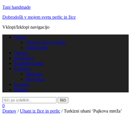
Tani handmade
Dobrodošli v mojem svetu perlic in žice
Vklopi/Izklopi navigacijo
Uhani
Uhani iz žice in perlic
Uhani razni
Ogrlice
Zapestnice
Kompleti nakita
Košarica
Blagajna
Moj račun
Kontakt
Domov
0
Domov
/
Uhani iz žice in perlic
/ Turkizni uhani ‘Pajkova mreža’