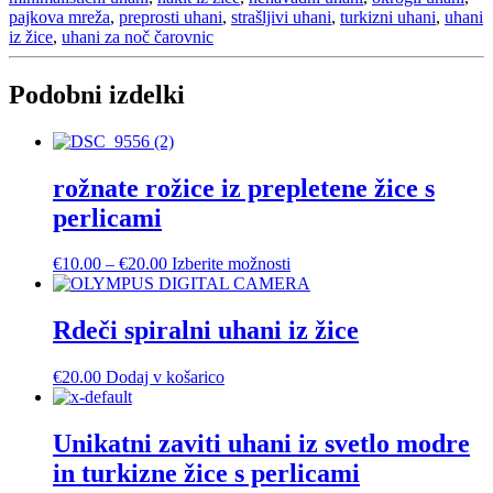
količina
pajkova mreža
,
preprosti uhani
,
strašljivi uhani
,
turkizni uhani
,
uhani
iz žice
,
uhani za noč čarovnic
Podobni izdelki
rožnate rožice iz prepletene žice s
perlicami
Cenovni
Ta
€
10.00
–
€
20.00
Izberite možnosti
razpon:
izdelek
od
ima
€10.00
več
Rdeči spiralni uhani iz žice
do
različic.
€20.00
Možnosti
€
20.00
Dodaj v košarico
lahko
izberete
na
Unikatni zaviti uhani iz svetlo modre
strani
izdelka
in turkizne žice s perlicami