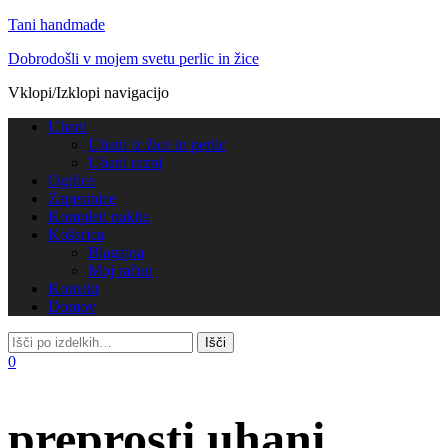
Tani handmade
Dobrodošli v mojem svetu perlic in žice
Vklopi/Izklopi navigacijo
Uhani
Uhani iz žice in perlic
Uhani razni
Ogrlice
Zapestnice
Kompleti nakita
Košarica
Blagajna
Moj račun
Kontakt
Domov
0
preprosti uhani