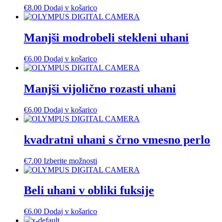
€
8.00
Dodaj v košarico
Manjši modrobeli stekleni uhani
€
6.00
Dodaj v košarico
Manjši vijolično rozasti uhani
€
6.00
Dodaj v košarico
kvadratni uhani s črno vmesno perlo
Ta
€
7.00
Izberite možnosti
izdelek
ima
več
Beli uhani v obliki fuksije
različic.
Možnosti
€
6.00
Dodaj v košarico
lahko