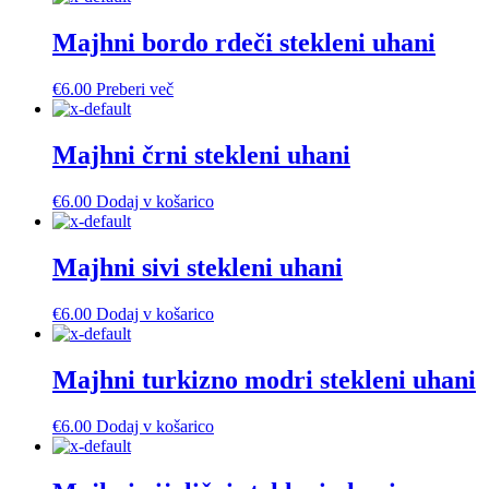
izberete
na
Majhni bordo rdeči stekleni uhani
strani
izdelka
€
6.00
Preberi več
Majhni črni stekleni uhani
€
6.00
Dodaj v košarico
Majhni sivi stekleni uhani
€
6.00
Dodaj v košarico
Majhni turkizno modri stekleni uhani
€
6.00
Dodaj v košarico