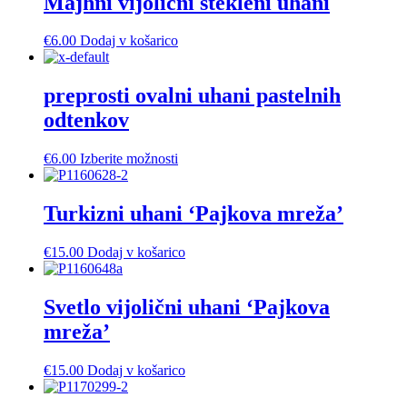
Majhni vijolični stekleni uhani
€
6.00
Dodaj v košarico
preprosti ovalni uhani pastelnih
odtenkov
Ta
€
6.00
Izberite možnosti
izdelek
ima
več
Turkizni uhani ‘Pajkova mreža’
različic.
Možnosti
€
15.00
Dodaj v košarico
lahko
izberete
na
Svetlo vijolični uhani ‘Pajkova
strani
izdelka
mreža’
€
15.00
Dodaj v košarico