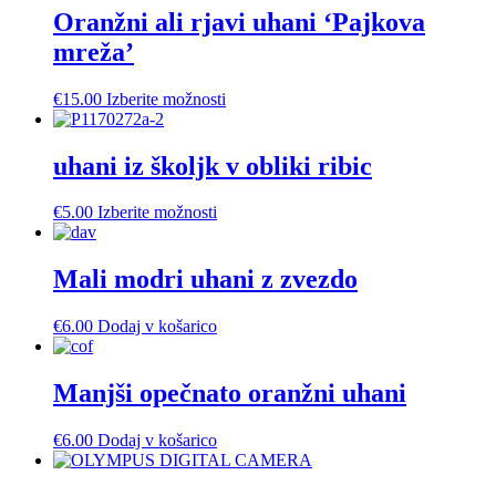
Oranžni ali rjavi uhani ‘Pajkova
mreža’
Ta
€
15.00
Izberite možnosti
izdelek
ima
več
uhani iz školjk v obliki ribic
različic.
Možnosti
Ta
€
5.00
Izberite možnosti
lahko
izdelek
izberete
ima
na
več
Mali modri uhani z zvezdo
strani
različic.
izdelka
Možnosti
€
6.00
Dodaj v košarico
lahko
izberete
na
Manjši opečnato oranžni uhani
strani
izdelka
€
6.00
Dodaj v košarico