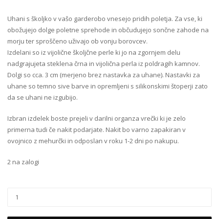
Uhani s školjko v vašo garderobo vnesejo pridih poletja. Za vse, ki
obožujejo dolge poletne sprehode in občudujejo sončne zahode na
morju ter sproščeno uživajo ob vonju borovcev.
Izdelani so iz vijolične školjčne perle ki jo na zgornjem delu
nadgrajujeta steklena črna in vijolična perla iz poldragih kamnov.
Dolgi so cca. 3 cm (merjeno brez nastavka za uhane). Nastavki za
uhane so temno sive barve in opremljeni s silikonskimi štoperji zato
da se uhani ne izgubijo.
Izbran izdelek boste prejeli v darilni organza vrečki ki je zelo
primerna tudi če nakit podarjate. Nakit bo varno zapakiran v
ovojnico z mehurčki in odposlan v roku 1-2 dni po nakupu.
2 na zalogi