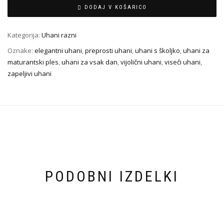
DODAJ V KOŠARICO
Kategorija:
Uhani razni
Oznake:
elegantni uhani
,
preprosti uhani
,
uhani s školjko
,
uhani za
maturantski ples
,
uhani za vsak dan
,
vijolični uhani
,
viseči uhani
,
zapeljivi uhani
PODOBNI IZDELKI