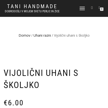
TANI HANDMADE
VKLOPI/IZKLOPI
0
DOBRODOŠLI V MOJEM SVETU PERLIC IN ŽICE
NAVIGACIJO
Domov
/
Uhani razni
/ Vijolični uhani s školjko
VIJOLIČNI UHANI S
ŠKOLJKO
€
6.00