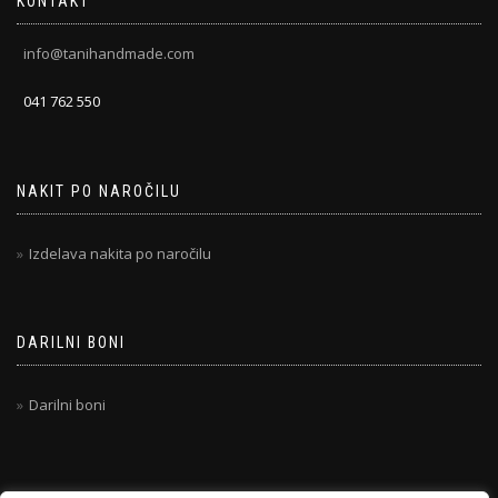
KONTAKT
info@tanihandmade.com
041 762 550
NAKIT PO NAROČILU
Izdelava nakita po naročilu
DARILNI BONI
Darilni boni