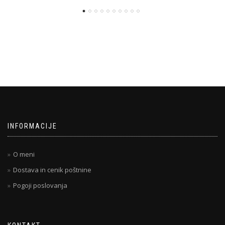
INFORMACIJE
O meni
Dostava in cenik poštnine
Pogoji poslovanja