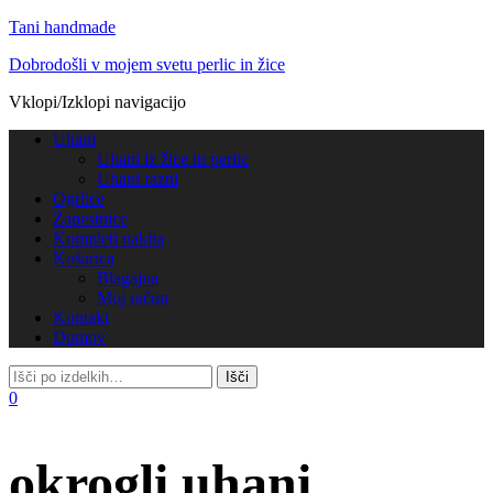
Tani handmade
Dobrodošli v mojem svetu perlic in žice
Vklopi/Izklopi navigacijo
Uhani
Uhani iz žice in perlic
Uhani razni
Ogrlice
Zapestnice
Kompleti nakita
Košarica
Blagajna
Moj račun
Kontakt
Domov
0
okrogli uhani