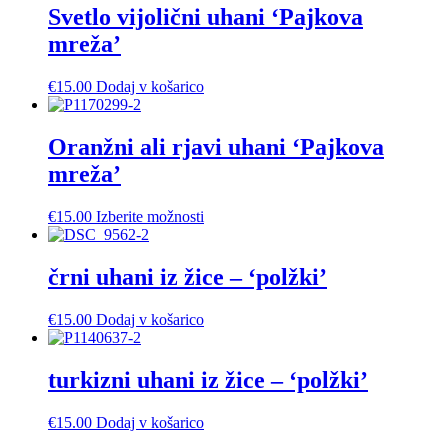
Svetlo vijolični uhani ‘Pajkova
mreža’
€
15.00
Dodaj v košarico
Oranžni ali rjavi uhani ‘Pajkova
mreža’
Ta
€
15.00
Izberite možnosti
izdelek
ima
več
črni uhani iz žice – ‘polžki’
različic.
Možnosti
€
15.00
Dodaj v košarico
lahko
izberete
na
turkizni uhani iz žice – ‘polžki’
strani
izdelka
€
15.00
Dodaj v košarico