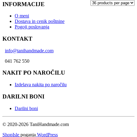
INFORMACIJE
O meni
Dostava in cenik poštnine
Pogoji poslovanja
KONTAKT
info@tanihandmade.com
041 762 550
NAKIT PO NAROČILU
Izdelava nakita po naročilu
DARILNI BONI
Darilni boni
© 2020-2026 TaniHandmade.com
ShopIsle
poganja
WordPress