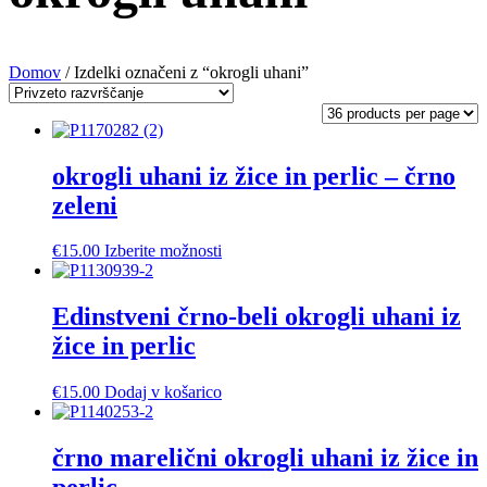
Domov
/ Izdelki označeni z “okrogli uhani”
okrogli uhani iz žice in perlic – črno
zeleni
Ta
€
15.00
Izberite možnosti
izdelek
ima
več
Edinstveni črno-beli okrogli uhani iz
različic.
žice in perlic
Možnosti
lahko
izberete
€
15.00
Dodaj v košarico
na
strani
izdelka
črno marelični okrogli uhani iz žice in