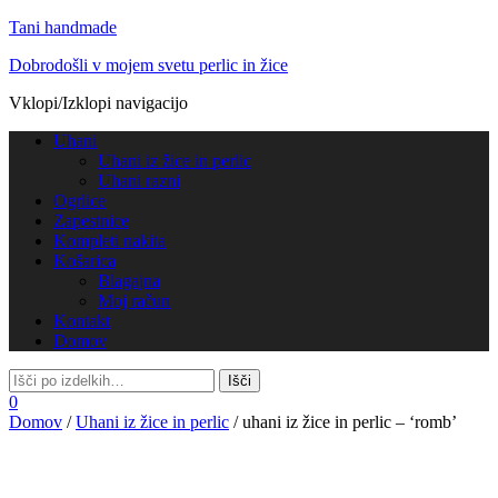
Tani handmade
Dobrodošli v mojem svetu perlic in žice
Vklopi/Izklopi navigacijo
Uhani
Uhani iz žice in perlic
Uhani razni
Ogrlice
Zapestnice
Kompleti nakita
Košarica
Blagajna
Moj račun
Kontakt
Domov
0
Domov
/
Uhani iz žice in perlic
/ uhani iz žice in perlic – ‘romb’