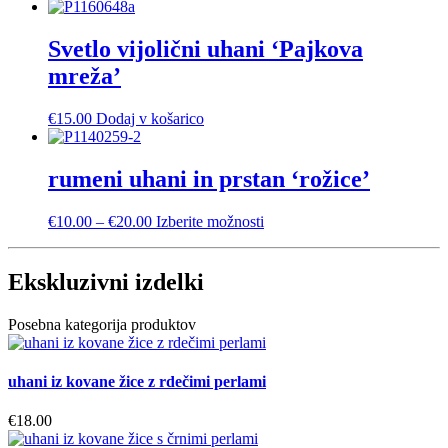
izberete
na
Svetlo vijolični uhani ‘Pajkova
strani
izdelka
mreža’
€
15.00
Dodaj v košarico
rumeni uhani in prstan ‘rožice’
Cenovni
Ta
€
10.00
–
€
20.00
Izberite možnosti
razpon:
izdelek
od
ima
€10.00
več
Ekskluzivni izdelki
do
različic.
€20.00
Možnosti
Posebna kategorija produktov
lahko
izberete
na
uhani iz kovane žice z rdečimi perlami
strani
izdelka
€
18.00