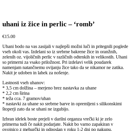
uhani iz žice in perlic – ‘romb’
€
15.00
Uhani bodo na vas zasijali v najlepši možni luči in pritegnili poglede
vseh okoli vas. Izdelani so iz srebrne bakrene žice in oranžnih,
zelenih oz. vijoličnih perlic v različnih odtenkih in velikostih. Uhani
so primerni za vsako priložnost. Pri izdelavi velik poudarek
namenjam natančnemu ovijanju žice tako da se nikamor ne zatika.
Nakit je udoben in lahek za nošenje.
Lastnosti vseh uhanov:
* 3,5 cm dolžina – merjeno brez nastavka za uhane
* 2,2 cm širina
* teža cca. 7 gramov/uhan
* nastavki za uhane so srebrne barve in opremljeni s silikonskimi
štoperji zato da se uhani ne izgubijo.
Izbran idelek boste prejeli v darilni organza vrečki ki je zelo
primerna tudi če nakit podarjate.
Nakit bo varno zapakiran v
ovojnico z mehurčki in odposlan v roku 1-2 dni po nakupu.