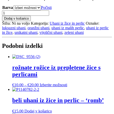
Barva
Počisti
uhani
iz
Dodaj v košarico
žice
Šifra:
Ni na voljo
Kategorija:
Uhani iz žice in perlic
Oznake:
in
luksuzni uhani
,
oranžni uhani
,
uhani iz malih perlic
,
uhani iz perlic
perlic
in žice
,
unikatni uhani
,
vijolični uhani
,
zeleni uhani
-
'romb'
količina
Podobni izdelki
rožnate rožice iz prepletene žice s
perlicami
Cenovni
Ta
€
10.00
–
€
20.00
Izberite možnosti
razpon:
izdelek
od
ima
€10.00
več
beli uhani iz žice in perlic – ‘romb’
do
različic.
€20.00
Možnosti
€
15.00
Dodaj v košarico
lahko