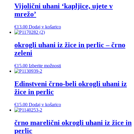
Vijolični uhani ‘kapljice, ujete v
mrežo’
€
13.00
Dodaj v košarico
okrogli uhani iz žice in perlic – črno
zeleni
Ta
€
15.00
Izberite možnosti
izdelek
ima
več
Edinstveni črno-beli okrogli uhani iz
različic.
žice in perlic
Možnosti
lahko
izberete
€
15.00
Dodaj v košarico
na
strani
izdelka
črno marelični okrogli uhani iz žice in
perlic