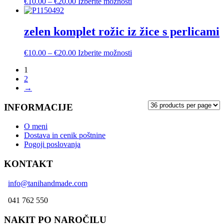
Cenovni
Ta
€
10.00
–
€
20.00
Izberite možnosti
na
razpon:
izdelek
strani
od
ima
izdelka
€10.00
več
zelen komplet rožic iz žice s perlicami
do
različic.
€20.00
Možnosti
Cenovni
Ta
€
10.00
–
€
20.00
Izberite možnosti
lahko
razpon:
izdelek
izberete
1
od
ima
na
2
€10.00
več
strani
→
do
različic.
izdelka
€20.00
Možnosti
INFORMACIJE
lahko
izberete
na
O meni
strani
Dostava in cenik poštnine
izdelka
Pogoji poslovanja
KONTAKT
info@tanihandmade.com
041 762 550
NAKIT PO NAROČILU