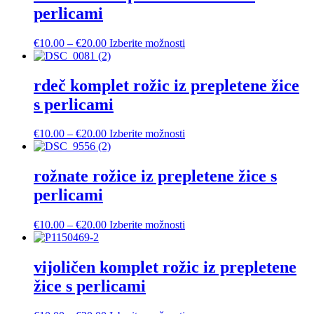
perlicami
Cenovni
Ta
€
10.00
–
€
20.00
Izberite možnosti
razpon:
izdelek
od
ima
€10.00
več
rdeč komplet rožic iz prepletene žice
do
različic.
s perlicami
€20.00
Možnosti
lahko
izberete
Cenovni
Ta
€
10.00
–
€
20.00
Izberite možnosti
na
razpon:
izdelek
strani
od
ima
izdelka
€10.00
več
rožnate rožice iz prepletene žice s
do
različic.
perlicami
€20.00
Možnosti
lahko
izberete
Cenovni
Ta
€
10.00
–
€
20.00
Izberite možnosti
na
razpon:
izdelek
strani
od
ima
izdelka
€10.00
več
vijoličen komplet rožic iz prepletene
do
različic.
žice s perlicami
€20.00
Možnosti
lahko
izberete