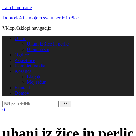
Tani handmade
Dobrodošli v mojem svetu perlic in žice
Vklopi/Izklopi navigacijo
Uhani
Uhani iz žice in perlic
Uhani razni
Ogrlice
Zapestnice
Kompleti nakita
Košarica
Blagajna
Moj račun
Kontakt
Domov
0
uhani iz žice in perlic