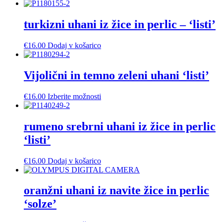
turkizni uhani iz žice in perlic – ‘listi’
€
16.00
Dodaj v košarico
Vijolični in temno zeleni uhani ‘listi’
Ta
€
16.00
Izberite možnosti
izdelek
ima
več
rumeno srebrni uhani iz žice in perlic
različic.
‘listi’
Možnosti
lahko
izberete
€
16.00
Dodaj v košarico
na
strani
izdelka
oranžni uhani iz navite žice in perlic
‘solze’