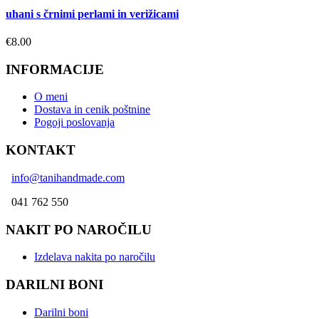
uhani s črnimi perlami in verižicami
€
8.00
INFORMACIJE
O meni
Dostava in cenik poštnine
Pogoji poslovanja
KONTAKT
info@tanihandmade.com
041 762 550
NAKIT PO NAROČILU
Izdelava nakita po naročilu
DARILNI BONI
Darilni boni