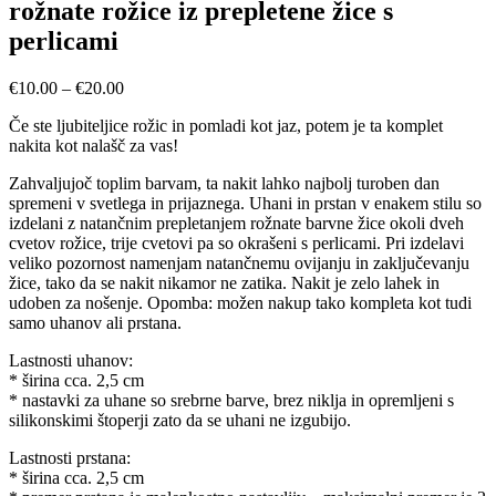
rožnate rožice iz prepletene žice s
perlicami
Cenovni
€
10.00
–
€
20.00
razpon:
Če ste ljubiteljice rožic in pomladi kot jaz, potem je ta komplet
od
nakita kot nalašč za vas!
€10.00
do
Zahvaljujoč toplim barvam, ta nakit lahko najbolj turoben dan
€20.00
spremeni v svetlega in prijaznega. Uhani in prstan v enakem stilu so
izdelani z natančnim prepletanjem rožnate barvne žice okoli dveh
cvetov rožice, trije cvetovi pa so okrašeni s perlicami. Pri izdelavi
veliko pozornost namenjam natančnemu ovijanju in zaključevanju
žice, tako da se nakit nikamor ne zatika. Nakit je zelo lahek in
udoben za nošenje. Opomba: možen nakup tako kompleta kot tudi
samo uhanov ali prstana.
Lastnosti uhanov:
* širina cca. 2,5 cm
* nastavki za uhane so srebrne barve, brez niklja in opremljeni s
silikonskimi štoperji zato da se uhani ne izgubijo.
Lastnosti prstana:
* širina cca. 2,5 cm