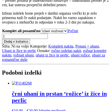
* premer prstana je malenkostno nastavljiv – maksimalni premer je 2
cm, kar ustreza povprečni debelini prstov.
Izbran izdelek boste prejeli v darilni organza vrečki ki je zelo
primerna tudi če nakit podarjate.
Nakit bo varno zapakiran v
ovojnico z mehurčki in odposlan v roku 2-3 dni po nakupu.
Komplet ali posamično
Počisti
rožnate
rožice
Dodaj v košarico
iz
Šifra:
Ni na voljo
Kategorije:
Kompleti nakita
,
Prstani + uhani
,
prepletene
Uhani iz žice in perlic
Oznake:
ročno izdelan nakit
,
rožnat komplet
žice
nakita
,
rožnati uhani
,
uhani iz žice in perlic
,
uhani rožice
,
uhani za
s
romantične duše
perlicami
količina
Podobni izdelki
črni uhani in prstan ‘rožice’ iz žice in
perlic
Cenovni
Ta
€
10.00
–
€
20.00
Izberite možnosti