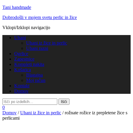
Tani handmade
Dobrodošli v mojem svetu perlic in žice
Vklopi/Izklopi navigacijo
Uhani
Uhani iz žice in perlic
Uhani razni
Ogrlice
Zapestnice
Kompleti nakita
Košarica
Blagajna
Moj račun
Kontakt
Domov
0
Domov
/
Uhani iz žice in perlic
/ rožnate rožice iz prepletene žice s
perlicami