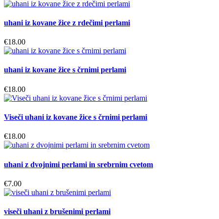
izberete
na
uhani iz kovane žice z rdečimi perlami
strani
izdelka
€
18.00
uhani iz kovane žice s črnimi perlami
€
18.00
Viseči uhani iz kovane žice s črnimi perlami
€
18.00
uhani z dvojnimi perlami in srebrnim cvetom
€
7.00
viseči uhani z brušenimi perlami