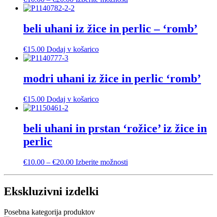
razpon:
izdelek
od
ima
€10.00
več
beli uhani iz žice in perlic – ‘romb’
do
različic.
€20.00
Možnosti
€
15.00
Dodaj v košarico
lahko
izberete
na
modri uhani iz žice in perlic ‘romb’
strani
izdelka
€
15.00
Dodaj v košarico
beli uhani in prstan ‘rožice’ iz žice in
perlic
Cenovni
Ta
€
10.00
–
€
20.00
Izberite možnosti
razpon:
izdelek
od
ima
€10.00
več
Ekskluzivni izdelki
do
različic.
€20.00
Možnosti
Posebna kategorija produktov
lahko