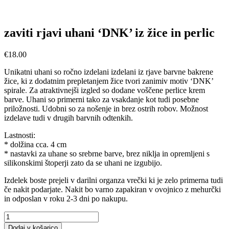
zaviti rjavi uhani ‘DNK’ iz žice in perlic
€
18.00
Unikatni uhani so ročno izdelani izdelani iz rjave barvne bakrene
žice, ki z dodatnim prepletanjem žice tvori zanimiv motiv ‘DNK’
spirale
.
Za atraktivnejši izgled so dodane voščene perlice krem
barve. Uhani so primerni tako za vsakdanje kot tudi posebne
priložnosti. Udobni so za nošenje in brez ostrih robov. Možnost
izdelave tudi v drugih barvnih odtenkih.
Lastnosti:
* dolžina cca. 4 cm
* nastavki za uhane so srebrne barve, brez niklja in opremljeni s
silikonskimi štoperji zato da se uhani ne izgubijo.
Izdelek boste prejeli v darilni organza vrečki ki je zelo primerna tudi
če nakit podarjate.
Nakit bo varno zapakiran v ovojnico z mehurčki
in odposlan v roku 2-3 dni po nakupu.
zaviti
rjavi
Dodaj v košarico