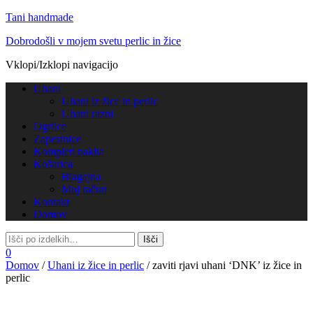
Tani handmade
Dobrodošli v mojem svetu perlic in žice
Vklopi/Izklopi navigacijo
Uhani
Uhani iz žice in perlic
Uhani razni
Ogrlice
Zapestnice
Kompleti nakita
Košarica
Blagajna
Moj račun
Kontakt
Domov
0
Domov
/
Uhani iz žice in perlic
/ zaviti rjavi uhani ‘DNK’ iz žice in
perlic