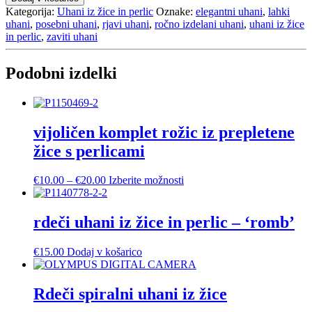
uhani
Kategorija:
Uhani iz žice in perlic
Oznake:
elegantni uhani
,
lahki
'DNK'
uhani
,
posebni uhani
,
rjavi uhani
,
ročno izdelani uhani
,
uhani iz žice
iz
in perlic
,
zaviti uhani
žice
in
perlic
Podobni izdelki
količina
vijoličen komplet rožic iz prepletene
žice s perlicami
Cenovni
Ta
€
10.00
–
€
20.00
Izberite možnosti
razpon:
izdelek
od
ima
€10.00
več
rdeči uhani iz žice in perlic – ‘romb’
do
različic.
€20.00
Možnosti
€
15.00
Dodaj v košarico
lahko
izberete
na
Rdeči spiralni uhani iz žice
strani
izdelka