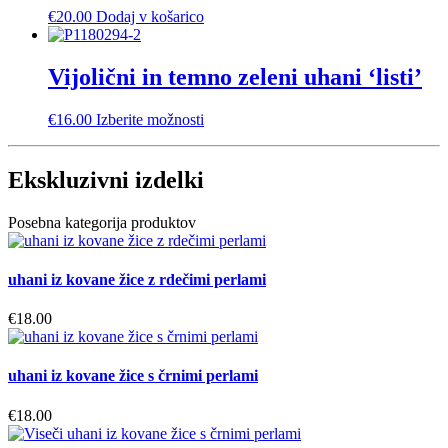
€
20.00
Dodaj v košarico
Vijolični in temno zeleni uhani ‘listi’
Ta
€
16.00
Izberite možnosti
izdelek
ima
več
Ekskluzivni izdelki
različic.
Možnosti
Posebna kategorija produktov
lahko
izberete
na
uhani iz kovane žice z rdečimi perlami
strani
izdelka
€
18.00
uhani iz kovane žice s črnimi perlami
€
18.00