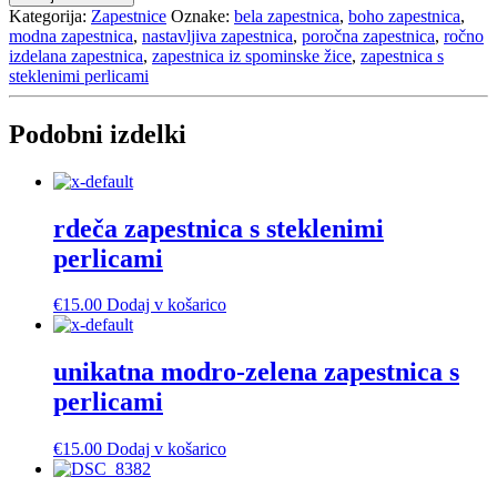
s
Kategorija:
Zapestnice
Oznake:
bela zapestnica
,
boho zapestnica
,
steklenimi
modna zapestnica
,
nastavljiva zapestnica
,
poročna zapestnica
,
ročno
perlicami
izdelana zapestnica
,
zapestnica iz spominske žice
,
zapestnica s
količina
steklenimi perlicami
Podobni izdelki
rdeča zapestnica s steklenimi
perlicami
€
15.00
Dodaj v košarico
unikatna modro-zelena zapestnica s
perlicami
€
15.00
Dodaj v košarico