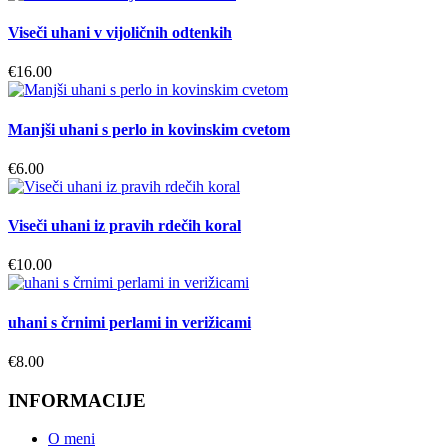
Viseči uhani v vijoličnih odtenkih
€
16.00
Manjši uhani s perlo in kovinskim cvetom
€
6.00
Viseči uhani iz pravih rdečih koral
€
10.00
uhani s črnimi perlami in verižicami
€
8.00
INFORMACIJE
O meni