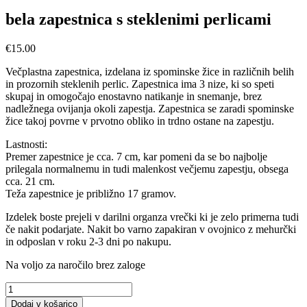
bela zapestnica s steklenimi perlicami
€
15.00
Večplastna zapestnica, izdelana iz spominske žice in različnih belih
in prozornih steklenih perlic. Zapestnica ima 3 nize, ki so speti
skupaj in omogočajo enostavno natikanje in snemanje, brez
nadležnega ovijanja okoli zapestja. Zapestnica se zaradi spominske
žice takoj povrne v prvotno obliko in trdno ostane na zapestju.
Lastnosti:
Premer zapestnice je cca. 7 cm, kar pomeni da se bo najbolje
prilegala normalnemu in tudi malenkost večjemu zapestju, obsega
cca. 21 cm.
Teža zapestnice je približno 17 gramov.
Izdelek boste prejeli v darilni organza vrečki ki je zelo primerna tudi
če nakit podarjate.
Nakit bo varno zapakiran v ovojnico z mehurčki
in odposlan v roku 2-3 dni po nakupu.
Na voljo za naročilo brez zaloge
bela
zapestnica
Dodaj v košarico