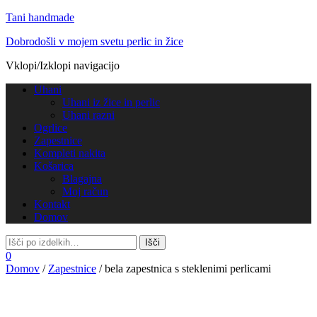
Tani handmade
Dobrodošli v mojem svetu perlic in žice
Vklopi/Izklopi navigacijo
Uhani
Uhani iz žice in perlic
Uhani razni
Ogrlice
Zapestnice
Kompleti nakita
Košarica
Blagajna
Moj račun
Kontakt
Domov
0
Domov
/
Zapestnice
/ bela zapestnica s steklenimi perlicami