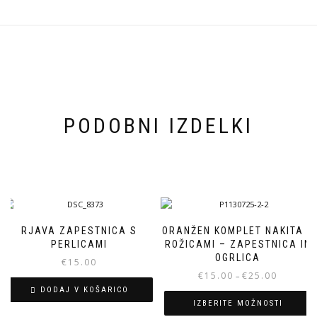
PODOBNI IZDELKI
RJAVA ZAPESTNICA S
ORANŽEN KOMPLET NAKITA Z
PERLICAMI
ROŽICAMI – ZAPESTNICA IN
OGRLICA
€
15.00
Cenovni
€
15.00
€
25.00
–
razpon:
DODAJ V KOŠARICO
od
IZBERITE MOŽNOSTI
€15.00