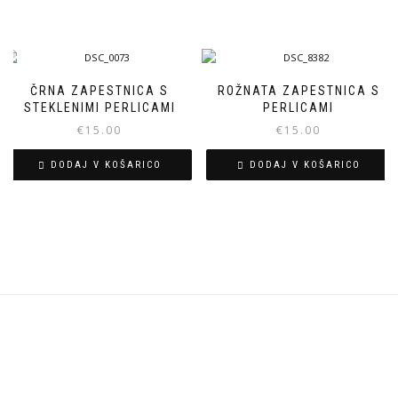
Ta
do
izdelek
€25.00
ima
več
različic.
ČRNA ZAPESTNICA S
ROŽNATA ZAPESTNICA S
Možnosti
STEKLENIMI PERLICAMI
PERLICAMI
lahko
€
15.00
€
15.00
izberete
na
DODAJ V KOŠARICO
DODAJ V KOŠARICO
strani
izdelka