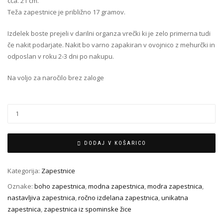
cca. 21 cm.
Teža zapestnice je približno 17 gramov.
Izdelek boste prejeli v darilni organza vrečki ki je zelo primerna tudi
če nakit podarjate.
Nakit bo varno zapakiran v ovojnico z mehurčki in
odposlan v roku 2-3 dni po nakupu.
Na voljo za naročilo brez zaloge
DODAJ V KOŠARICO
Kategorija:
Zapestnice
Oznake:
boho zapestnica
,
modna zapestnica
,
modra zapestnica
,
nastavljiva zapestnica
,
ročno izdelana zapestnica
,
unikatna
zapestnica
,
zapestnica iz spominske žice