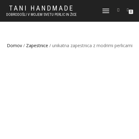
TANI HANDMADE
VKLOPI/IZKLOPI
0
DOBRODOŠLI V MOJEM SVETU PERLIC IN ŽICE
NAVIGACIJO
Domov
/
Zapestnice
/ unikatna zapestnica z modrimi perlicami