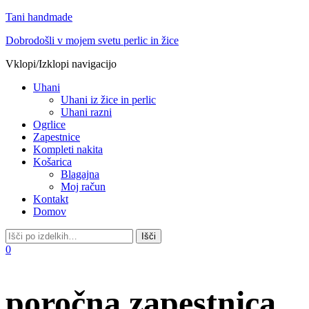
Tani handmade
Dobrodošli v mojem svetu perlic in žice
Vklopi/Izklopi navigacijo
Uhani
Uhani iz žice in perlic
Uhani razni
Ogrlice
Zapestnice
Kompleti nakita
Košarica
Blagajna
Moj račun
Kontakt
Domov
0
poročna zapestnica