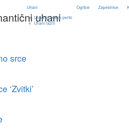
Uhani
Ogrlice
Zapestnice
K
antični uhani
Uhani iz žice in perlic
Uhani razni
no srce
e ‘Zvitki’
e