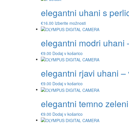
ima
elegantni uhani s perl
več
različic.
Možnosti
Ta
€
16.00
Izberite možnosti
lahko
izdelek
izberete
ima
na
elegantni modri uhani – 
več
strani
različic.
izdelka
Možnosti
€
9.00
Dodaj v košarico
lahko
izberete
na
elegantni rjavi uhani – v
strani
izdelka
€
9.00
Dodaj v košarico
elegantni temno zeleni 
€
9.00
Dodaj v košarico