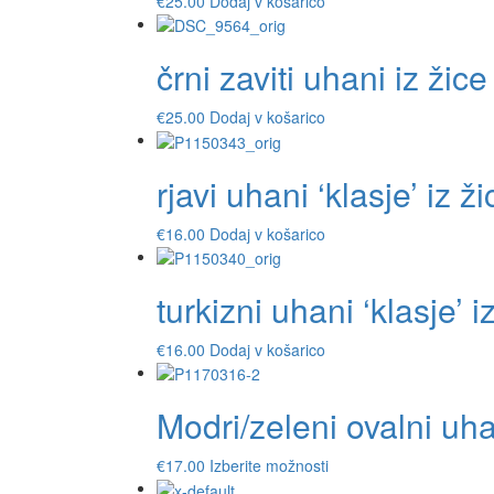
€
25.00
Dodaj v košarico
črni zaviti uhani iz žice
€
25.00
Dodaj v košarico
rjavi uhani ‘klasje’ iz ži
€
16.00
Dodaj v košarico
turkizni uhani ‘klasje’ i
€
16.00
Dodaj v košarico
Modri/zeleni ovalni uha
Ta
€
17.00
Izberite možnosti
izdelek