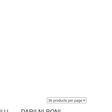
ILU
DARILNI BONI