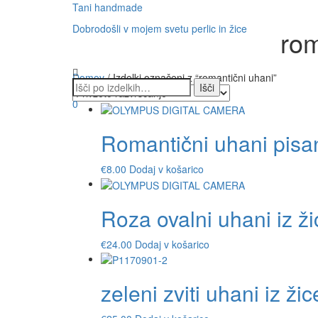
Tani handmade
Dobrodošli v mojem svetu perlic in žice
rom
Domov
/ Izdelki označeni z “romantični uhani”
0
Romantični uhani pisa
€
8.00
Dodaj v košarico
Roza ovalni uhani iz žic
€
24.00
Dodaj v košarico
zeleni zviti uhani iz žic