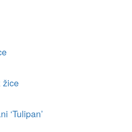
ce
z žice
ni ‘Tulipan’