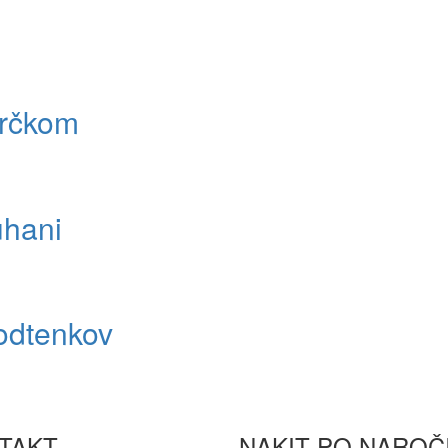
srčkom
uhani
 odtenkov
TAKT
NAKIT PO NAROČ