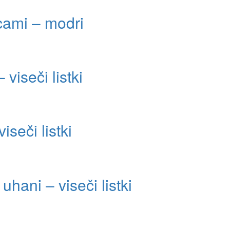
icami – modri
viseči listki
iseči listki
uhani – viseči listki