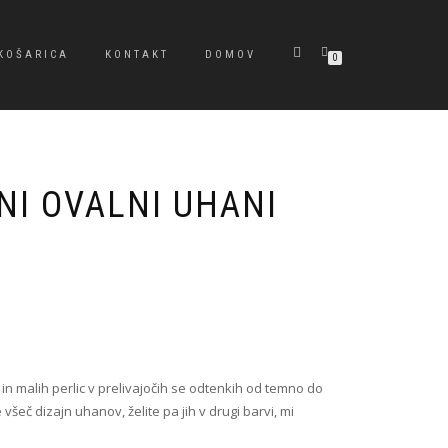
KOŠARICA
KONTAKT
DOMOV
0
NI OVALNI UHANI
e in malih perlic v prelivajočih se odtenkih od temno do
všeč dizajn uhanov, želite pa jih v drugi barvi, mi