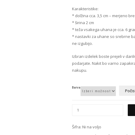
Karakteristike:
* dolžina cca. 3,5 cm – merjeno b
* širina 2 cm
* teža vsakega uhana je cca. 6 gr
* nastavki za uhane so srebrne bar
ne izgubijo.
Izbran izdelek boste prejeli v daril
podarjate.
Nakit bo varno zapakira
nakupu.
Barva
Počis
Šifra:
Ni na voljo