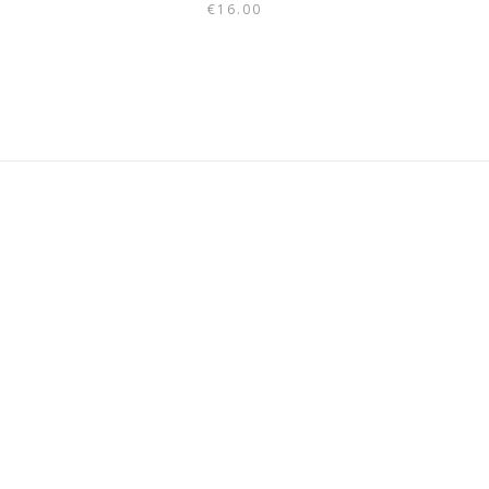
pon:
€
16.00
00
00