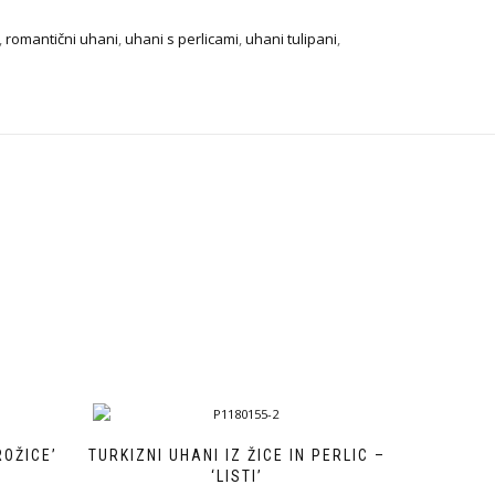
,
romantični uhani
,
uhani s perlicami
,
uhani tulipani
,
ROŽICE’
TURKIZNI UHANI IZ ŽICE IN PERLIC –
‘LISTI’
ovni