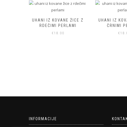
LAMI
UHANI IZ KOVANE ŽICE Z
UHANI IZ KOVANE 
RDEČIMI PERLAMI
ČRNIMI PERLA
€
18.00
€
18.00
INFORMACIJE
KONTA