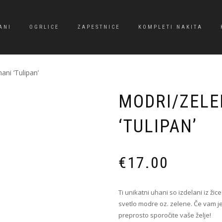
ANI
OGRLICE
ZAPESTNICE
KOMPLETI NAKITA
ani ‘Tulipan’
MODRI/ZELE
‘TULIPAN’
€
17.00
Ti unikatni uhani so izdelani iz žic
svetlo modre oz. zelene. Če vam je 
preprosto sporočite vaše želje!