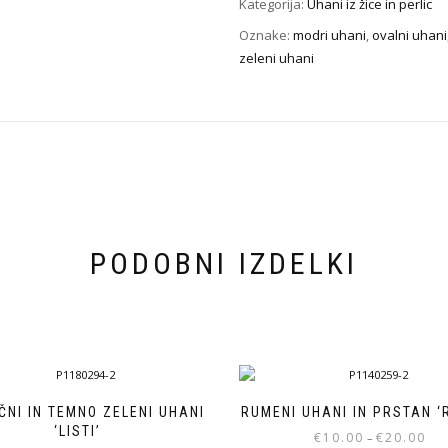
Kategorija:
Uhani iz žice in perlic
Oznake:
modri uhani
,
ovalni uhani
zeleni uhani
PODOBNI IZDELKI
ČNI IN TEMNO ZELENI UHANI
RUMENI UHANI IN PRSTAN ‘
‘LISTI’
Cen
€
10.00
€
20.00
–