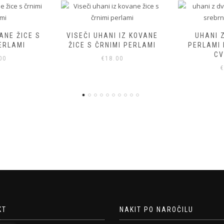
ŽICE S
VISEČI UHANI IZ KOVANE
UHANI Z DV
MI
ŽICE S ČRNIMI PERLAMI
PERLAMI IN S
CVETO
€
18.00
€
7.00
KT
NAKIT PO NAROČILU