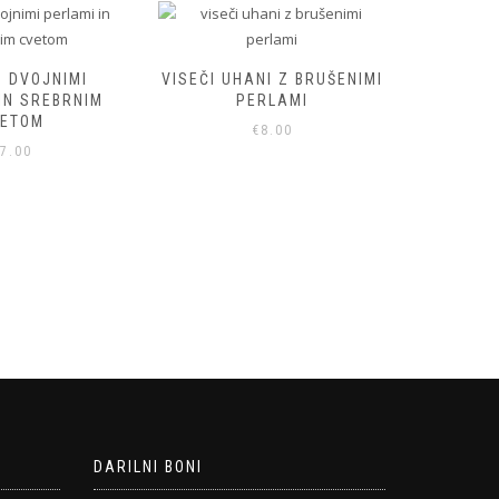
OJNIMI
VISEČI UHANI Z BRUŠENIMI
VISEČI 
REBRNIM
PERLAMI
STEKLENIMI
M
RAZLIČNI
€
8.00
€
6.
DARILNI BONI