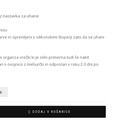
rez nastavka za uhane
amov
ve in opremljeni s silikonskimi štoperji zato da se uhani
ni organza vrečki ki je zelo primerna tudi če nakit
n v ovojnico z mehurčki in odposlan v roku 2-3 dni po
ti
DODAJ V KOŠARICO