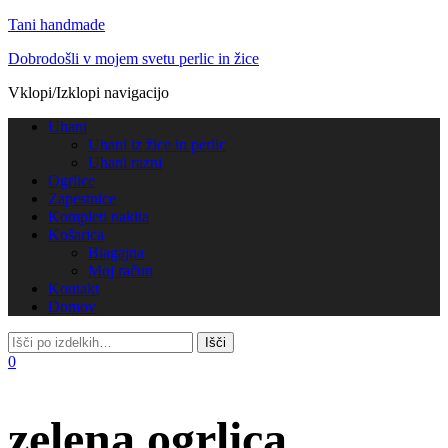
Tani handmade
Dobrodošli v mojem svetu perlic in žice
Vklopi/Izklopi navigacijo
Uhani
Uhani iz žice in perlic
Uhani razni
Ogrlice
Zapestnice
Kompleti nakita
Košarica
Blagajna
Moj račun
Kontakt
Domov
0
zelena ogrlica