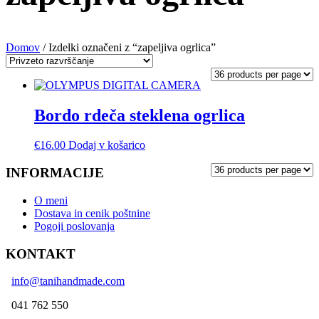
Domov
/ Izdelki označeni z “zapeljiva ogrlica”
Bordo rdeča steklena ogrlica
€
16.00
Dodaj v košarico
INFORMACIJE
O meni
Dostava in cenik poštnine
Pogoji poslovanja
KONTAKT
info@tanihandmade.com
041 762 550