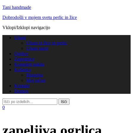
Tani handmade
Dobrodošli v mojem svetu perlic in žice
Vklopi/Izklopi navigacijo
Uhani
Uhani iz žice in perlic
Uhani razni
Ogrlice
Zapestnice
Kompleti nakita
Košarica
Blagajna
Moj račun
Kontakt
Domov
0
zapeljiva ogrlica