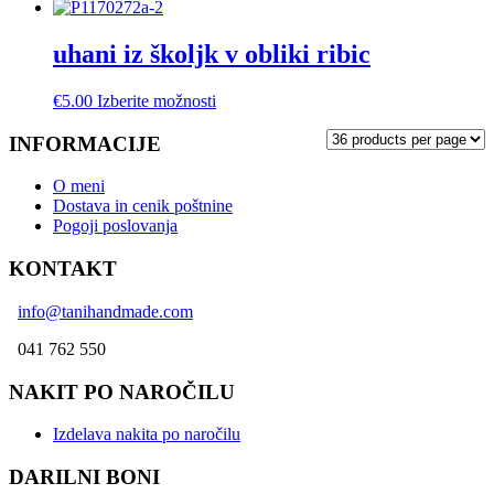
na
izdelek
strani
ima
izdelka
več
uhani iz školjk v obliki ribic
različic.
Možnosti
Ta
€
5.00
Izberite možnosti
lahko
izdelek
izberete
ima
INFORMACIJE
na
več
strani
različic.
izdelka
O meni
Možnosti
Dostava in cenik poštnine
lahko
Pogoji poslovanja
izberete
na
KONTAKT
strani
izdelka
info@tanihandmade.com
041 762 550
NAKIT PO NAROČILU
Izdelava nakita po naročilu
DARILNI BONI