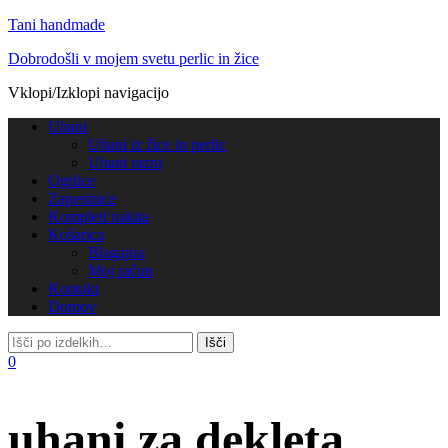
Tani handmade
Dobrodošli v mojem svetu perlic in žice
Vklopi/Izklopi navigacijo
Uhani
Uhani iz žice in perlic
Uhani razni
Ogrlice
Zapestnice
Kompleti nakita
Košarica
Blagajna
Moj račun
Kontakt
Domov
0
uhani za dekleta