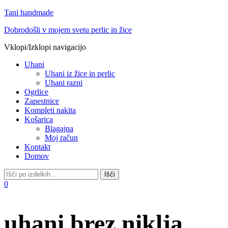
Tani handmade
Dobrodošli v mojem svetu perlic in žice
Vklopi/Izklopi navigacijo
Uhani
Uhani iz žice in perlic
Uhani razni
Ogrlice
Zapestnice
Kompleti nakita
Košarica
Blagajna
Moj račun
Kontakt
Domov
0
uhani brez niklja