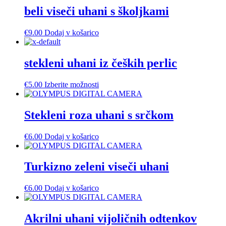
beli viseči uhani s školjkami
€
9.00
Dodaj v košarico
stekleni uhani iz čeških perlic
Ta
€
5.00
Izberite možnosti
izdelek
ima
več
Stekleni roza uhani s srčkom
različic.
Možnosti
€
6.00
Dodaj v košarico
lahko
izberete
na
Turkizno zeleni viseči uhani
strani
izdelka
€
6.00
Dodaj v košarico
Akrilni uhani vijoličnih odtenkov