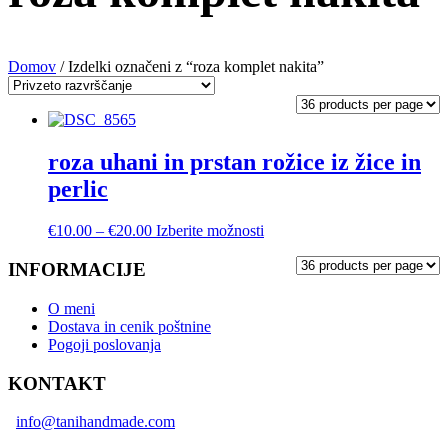
Domov
/ Izdelki označeni z “roza komplet nakita”
roza uhani in prstan rožice iz žice in
perlic
Cenovni
Ta
€
10.00
–
€
20.00
Izberite možnosti
razpon:
izdelek
od
ima
INFORMACIJE
€10.00
več
do
različic.
O meni
€20.00
Možnosti
Dostava in cenik poštnine
lahko
Pogoji poslovanja
izberete
na
KONTAKT
strani
izdelka
info@tanihandmade.com