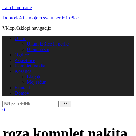
Tani handmade
Dobrodošli v mojem svetu perlic in žice
Vklopi/Izklopi navigacijo
Uhani
Uhani iz žice in perlic
Uhani razni
Ogrlice
Zapestnice
Kompleti nakita
Košarica
Blagajna
Moj račun
Kontakt
Domov
0
roza komplet nakita