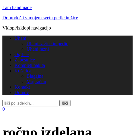
Tani handmade
Dobrodošli v mojem svetu perlic in žice
Vklopi/Izklopi navigacijo
Uhani
Uhani iz žice in perlic
Uhani razni
Ogrlice
Zapestnice
Kompleti nakita
Košarica
Blagajna
Moj račun
Kontakt
Domov
0
ročno izdelana