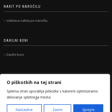
NAKIT PO NAROČILU
Izdelava nakita po naročilu
DARILNI BONI
Darilni boni
O piškotkih na tej strani
Spletna stran uporablja piškotke s katerimi optimiziramo
delovanje spletnega mesta.
© 2020-2026 TANIHANDMADE.COM
ShopIsle
poganja
WordPress
Nastavitve
Zavrni
Sprejmi