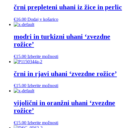
črni prepleteni uhani iz žice in perlic
€
16.00
Dodaj v košarico
modri in turkizni uhani ‘zvezdne
rožice’
Ta
€
15.00
Izberite možnosti
izdelek
ima
več
črni in rjavi uhani ‘zvezdne rožice’
različic.
Možnosti
Ta
€
15.00
Izberite možnosti
lahko
izdelek
izberete
ima
na
več
vijolični in oranžni uhani ‘zvezdne
strani
različic.
izdelka
rožice’
Možnosti
lahko
izberete
Ta
€
15.00
Izberite možnosti
na
izdelek