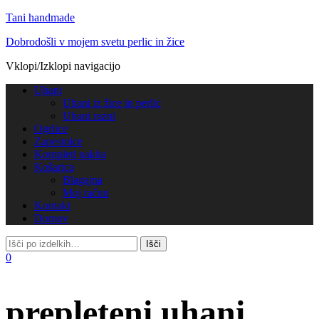
Tani handmade
Dobrodošli v mojem svetu perlic in žice
Vklopi/Izklopi navigacijo
Uhani
Uhani iz žice in perlic
Uhani razni
Ogrlice
Zapestnice
Kompleti nakita
Košarica
Blagajna
Moj račun
Kontakt
Domov
0
prepleteni uhani