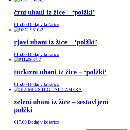
strani
ima
izdelka
več
črni uhani iz žice – ‘polžki’
različic.
Možnosti
€
15.00
Dodaj v košarico
lahko
izberete
na
rjavi uhani iz žice – ‘polžki’
strani
izdelka
€
15.00
Dodaj v košarico
turkizni uhani iz žice – ‘polžki’
€
15.00
Dodaj v košarico
zeleni uhani iz žice – sestavljeni
polžki
€
17.00
Dodaj v košarico