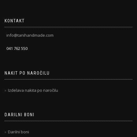
KONTAKT
info@tanihandmade.com
041 762 550
NAKIT PO NAROČILU
Izdelava nakita po naročilu
DARILNI BONI
Darilni boni