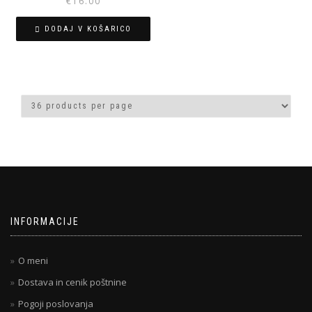
€
16.00
DODAJ V KOŠARICO
INFORMACIJE
O meni
Dostava in cenik poštnine
Pogoji poslovanja