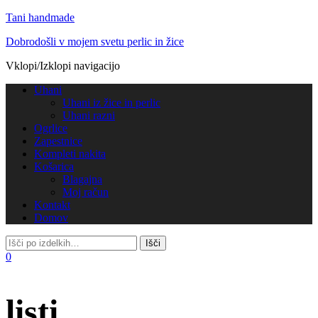
Tani handmade
Dobrodošli v mojem svetu perlic in žice
Vklopi/Izklopi navigacijo
Uhani
Uhani iz žice in perlic
Uhani razni
Ogrlice
Zapestnice
Kompleti nakita
Košarica
Blagajna
Moj račun
Kontakt
Domov
0
listi