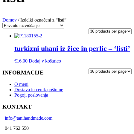
Domov
/ Izdelki označeni z “listi”
turkizni uhani iz žice in perlic – ‘listi’
€
16.00
Dodaj v košarico
INFORMACIJE
O meni
Dostava in cenik poštnine
Pogoji poslovanja
KONTAKT
info@tanihandmade.com
041 762 550