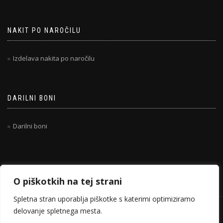
NAKIT PO NAROČILU
Izdelava nakita po naročilu
DARILNI BONI
Darilni boni
O piškotkih na tej strani
Spletna stran uporablja piškotke s katerimi optimiziramo
delovanje spletnega mesta.
© 2020-2026 TANIHANDMADE.COM