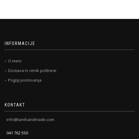
INFORMACIJE
O meni
Dostava in cenik poštnine
Pogoji poslovanja
KONTAKT
info@tanihandmade.com
041 762 550