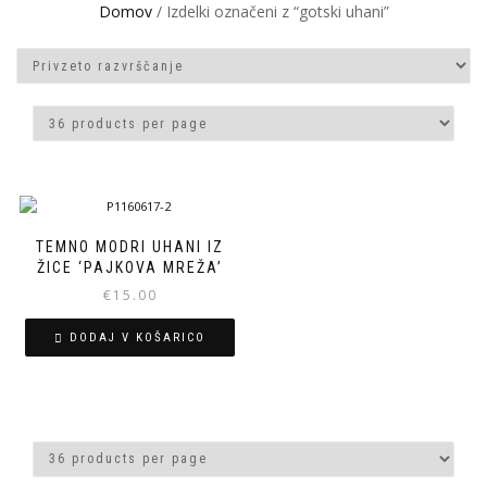
Domov
/ Izdelki označeni z “gotski uhani”
TEMNO MODRI UHANI IZ
ŽICE ‘PAJKOVA MREŽA’
€
15.00
DODAJ V KOŠARICO