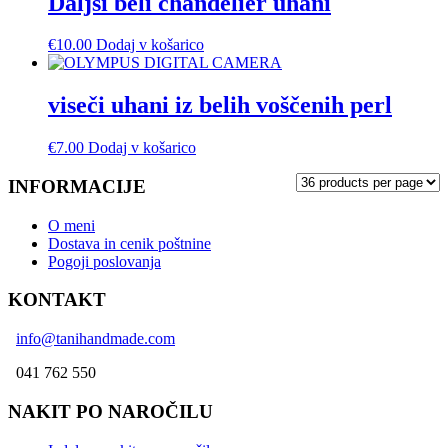
Daljši beli chandelier uhani
strani
izdelka
€
10.00
Dodaj v košarico
viseči uhani iz belih voščenih perl
€
7.00
Dodaj v košarico
INFORMACIJE
O meni
Dostava in cenik poštnine
Pogoji poslovanja
KONTAKT
info@tanihandmade.com
041 762 550
NAKIT PO NAROČILU