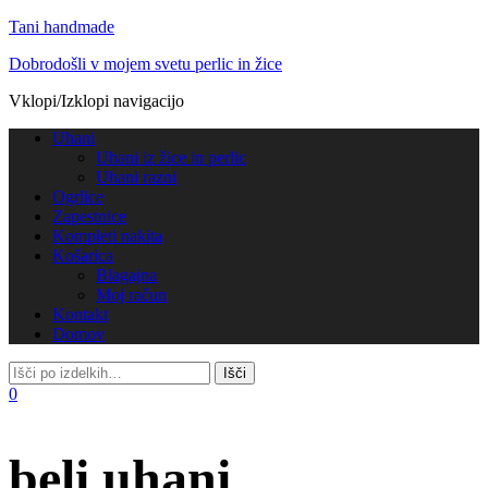
Tani handmade
Dobrodošli v mojem svetu perlic in žice
Vklopi/Izklopi navigacijo
Uhani
Uhani iz žice in perlic
Uhani razni
Ogrlice
Zapestnice
Kompleti nakita
Košarica
Blagajna
Moj račun
Kontakt
Domov
0
beli uhani