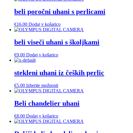
beli poročni uhani s perlicami
€
16.00
Dodaj v košarico
beli viseči uhani s školjkami
€
9.00
Dodaj v košarico
stekleni uhani iz čeških perlic
Ta
€
5.00
Izberite možnosti
izdelek
ima
več
Beli chandelier uhani
različic.
Možnosti
€
8.00
Dodaj v košarico
lahko
izberete
na