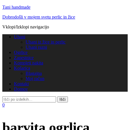
Tani handmade
Dobrodošli v mojem svetu perlic in žice
Vklopi/Izklopi navigacijo
Uhani
Uhani iz žice in perlic
Uhani razni
Ogrlice
Zapestnice
Kompleti nakita
Košarica
Blagajna
Moj račun
Kontakt
Domov
0
barvita ogrlica