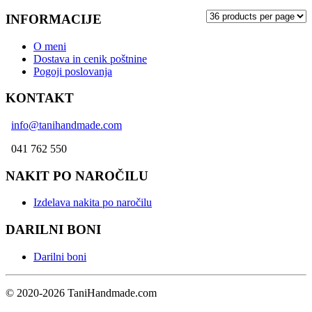
razpon:
izdelek
izberete
od
ima
INFORMACIJE
na
€16.00
več
strani
do
različic.
izdelka
O meni
€40.00
Možnosti
Dostava in cenik poštnine
lahko
Pogoji poslovanja
izberete
na
KONTAKT
strani
izdelka
info@tanihandmade.com
041 762 550
NAKIT PO NAROČILU
Izdelava nakita po naročilu
DARILNI BONI
Darilni boni
© 2020-2026 TaniHandmade.com