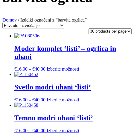
Domov
/ Izdelki označeni z “barvita ogrlica”
Moder komplet ‘listi’ – ogrlica in
uhani
Cenovni
Ta
€
16.00
–
€
40.00
Izberite možnosti
razpon:
izdelek
od
ima
€16.00
več
Svetlo modri uhani ‘listi’
do
različic.
€40.00
Možnosti
Cenovni
Ta
€
16.00
–
€
40.00
Izberite možnosti
lahko
razpon:
izdelek
izberete
od
ima
na
€16.00
več
Temno modri uhani ‘listi’
strani
do
različic.
izdelka
€40.00
Možnosti
Cenovni
Ta
€
16.00
–
€
40.00
Izberite možnosti
lahko