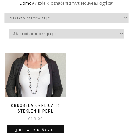
Domov
/ Izdelki označeni z “Art Nouveau ogrlica”
ČRNOBELA OGRLICA IZ
STEKLENIH PERL
€
16.00
DODAJ V KOŠARICO