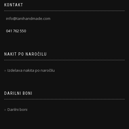
KONTAKT
info@tanihandmade.com
041 762 550
NAKIT PO NAROČILU
Izdelava nakita po naročilu
DARILNI BONI
Darilni boni