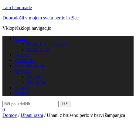
Tani handmade
Dobrodošli v mojem svetu perlic in žice
Vklopi/Izklopi navigacijo
Uhani
Uhani iz žice in perlic
Uhani razni
Ogrlice
Zapestnice
Kompleti nakita
Košarica
Blagajna
Moj račun
Kontakt
Domov
0
Domov
/
Uhani razni
/ Uhani z brušeno perlo v barvi šampanjca