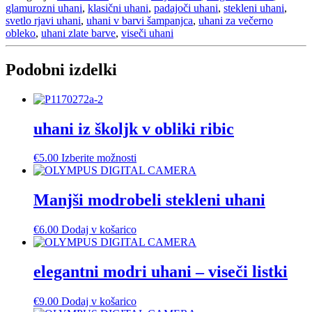
brušeno
glamurozni uhani
,
klasični uhani
,
padajoči uhani
,
stekleni uhani
,
perlo
svetlo rjavi uhani
,
uhani v barvi šampanjca
,
uhani za večerno
v
obleko
,
uhani zlate barve
,
viseči uhani
barvi
šampanjca
Podobni izdelki
količina
uhani iz školjk v obliki ribic
Ta
€
5.00
Izberite možnosti
izdelek
ima
več
Manjši modrobeli stekleni uhani
različic.
Možnosti
€
6.00
Dodaj v košarico
lahko
izberete
na
elegantni modri uhani – viseči listki
strani
izdelka
€
9.00
Dodaj v košarico