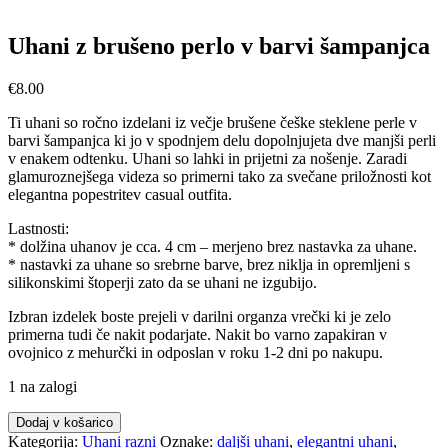
Uhani z brušeno perlo v barvi šampanjca
€
8.00
Ti uhani so ročno izdelani iz večje brušene češke steklene perle v
barvi šampanjca ki jo v spodnjem delu dopolnjujeta dve manjši perli
v enakem odtenku. Uhani so lahki in prijetni za nošenje. Zaradi
glamuroznejšega videza so primerni tako za svečane priložnosti kot
elegantna popestritev casual outfita.
Lastnosti:
* dolžina uhanov je cca. 4 cm – merjeno brez nastavka za uhane.
* nastavki za uhane so srebrne barve, brez niklja in opremljeni s
silikonskimi štoperji zato da se uhani ne izgubijo.
Izbran izdelek boste prejeli v darilni organza vrečki ki je zelo
primerna tudi če nakit podarjate. Nakit bo varno zapakiran v
ovojnico z mehurčki in odposlan v roku 1-2 dni po nakupu.
1 na zalogi
Uhani
Dodaj v košarico
z
Kategorija:
Uhani razni
Oznake:
daljši uhani
,
elegantni uhani
,