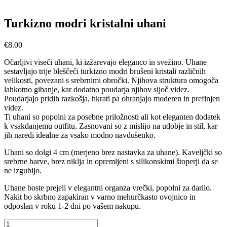
Turkizno modri kristalni uhani
€
8.00
Očarljivi viseči uhani, ki izžarevajo eleganco in svežino. Uhane
sestavljajo trije bleščeči turkizno modri brušeni kristali različnih
velikosti, povezani s srebrnimi obročki. Njihova struktura omogoča
lahkotno gibanje, kar dodatno poudarja njihov sijoč videz.
Poudarjajo pridih razkošja, hkrati pa ohranjajo moderen in prefinjen
videz.
Ti uhani so popolni za posebne priložnosti ali kot eleganten dodatek
k vsakdanjemu outfitu. Zasnovani so z mislijo na udobje in stil, kar
jih naredi idealne za vsako modno navdušenko.
Uhani so dolgi 4 cm (merjeno brez nastavka za uhane). Kaveljčki so
srebrne barve, brez niklja in opremljeni s silikonskimi štoperji da se
ne izgubijo.
Uhane boste prejeli v elegantni organza vrečki, popolni za darilo.
Nakit bo skrbno zapakiran v varno mehurčkasto ovojnico in
odposlan v roku 1-2 dni po vašem nakupu.
Turkizno