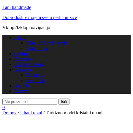
Tani handmade
Dobrodošli v mojem svetu perlic in žice
Vklopi/Izklopi navigacijo
Uhani
Uhani iz žice in perlic
Uhani razni
Ogrlice
Zapestnice
Kompleti nakita
Košarica
Blagajna
Moj račun
Kontakt
Domov
0
Domov
/
Uhani razni
/ Turkizno modri kristalni uhani