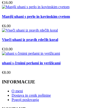
€
16.00
Manjši uhani s perlo in kovinskim cvetom
€
6.00
Viseči uhani iz pravih rdečih koral
€
10.00
uhani s črnimi perlami in verižicami
€
8.00
INFORMACIJE
O meni
Dostava in cenik poštnine
Pogoji poslovanja