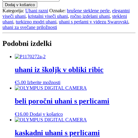
modri
Dodaj v košarico
kristalni
Kategorija:
Uhani razni
Oznake:
brušene steklene perle
,
elegantni
uhani
viseči uhani
,
kristalni viseči uhani
,
ročno izdelani uhani
,
stekleni
količina
uhani
,
turkizno modri uhani
,
uhani s perlami v videzu Swarovski
,
uhani za svečane priložnosti
Podobni izdelki
uhani iz školjk v obliki ribic
Ta
€
5.00
Izberite možnosti
izdelek
ima
več
beli poročni uhani s perlicami
različic.
Možnosti
€
16.00
Dodaj v košarico
lahko
izberete
na
kaskadni uhani s perlicami
strani
izdelka