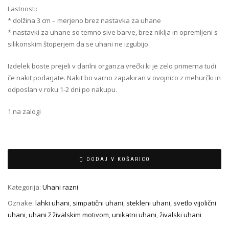
Lastnosti:
* dolžina 3 cm – merjeno brez nastavka za uhane
* nastavki za uhane so temno sive barve, brez niklja in opremljeni s
silikonskim štoperjem da se uhani ne izgubijo.
Izdelek boste prejeli v darilni organza vrečki ki je zelo primerna tudi
če nakit podarjate. Nakit bo varno zapakiran v ovojnico z mehurčki in
odposlan v roku 1-2 dni po nakupu.
1 na zalogi
DODAJ V KOŠARICO
Kategorija:
Uhani razni
Oznake:
lahki uhani
,
simpatični uhani
,
stekleni uhani
,
svetlo vijolični
uhani
,
uhani ž živalskim motivom
,
unikatni uhani
,
živalski uhani