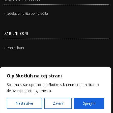
Izdelava nakita po naročilu
DARILNI BONI
Darilni boni
O piškotkih na tej strani
Spletna stran uporablja piškotke s katerimi optimiziramo
delovanje spletnega mesta.
© 2020-2026 TANIHANDMADE.COM
ShopIsle
poganja
WordPress
Nastavitve
Zavrni
Sprejmi