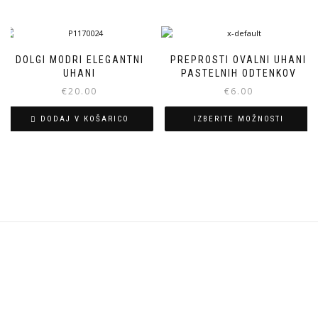
DOLGI MODRI ELEGANTNI
PREPROSTI OVALNI UHANI
UHANI
PASTELNIH ODTENKOV
€
20.00
€
6.00
DODAJ V KOŠARICO
IZBERITE MOŽNOSTI
Ta
izdelek
ima
več
različic.
Možnosti
lahko
izberete
na
strani
izdelka