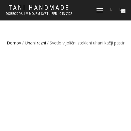
TANI HANDMADE
VKLOPI/IZKLOPI
0
DOBRODOŠLI V MOJEM SVETU PERLIC IN ŽICE
NAVIGACIJO
Domov
/
Uhani razni
/ Svetlo vijolični stekleni uhani kačji pastir