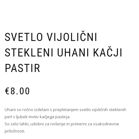
SVETLO VIJOLIČNI
STEKLENI UHANI KAČJI
PASTIR
€
8.00
Uhani so ročno izdelani s prepletanjem svetlo vijoličnih steklenih
perl v ljubek motiv kačjega pastirja.
So zelo lahki, udobni za nošenje in primerni za vsakodnevne
priložnosti.