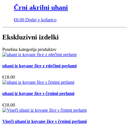
na
Črni akrilni uhani
strani
izdelka
€
6.00
Dodaj v košarico
Ekskluzivni izdelki
Posebna kategorija produktov
uhani iz kovane žice z rdečimi perlami
€
18.00
uhani iz kovane žice s črnimi perlami
€
18.00
Viseči uhani iz kovane žice s črnimi perlami