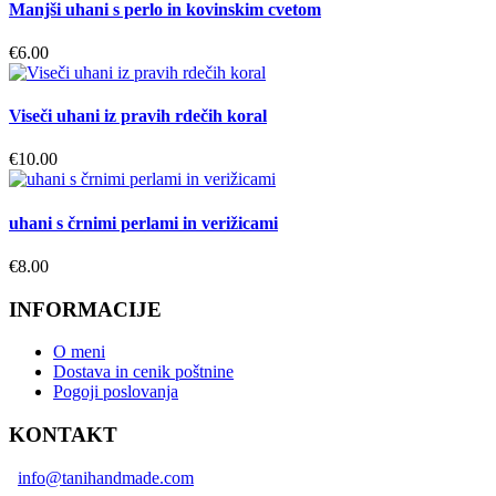
Manjši uhani s perlo in kovinskim cvetom
€
6.00
Viseči uhani iz pravih rdečih koral
€
10.00
uhani s črnimi perlami in verižicami
€
8.00
INFORMACIJE
O meni
Dostava in cenik poštnine
Pogoji poslovanja
KONTAKT
info@tanihandmade.com