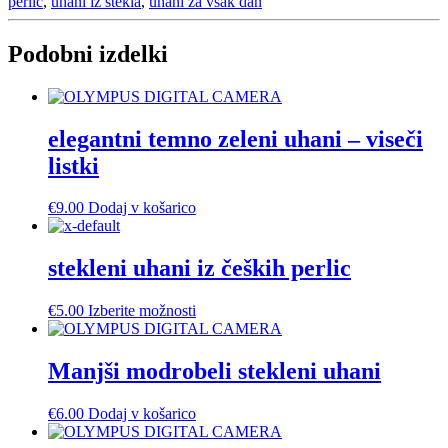
perlic
,
uhani iz stekla
,
uhani za vsak dan
perlic
količina
Podobni izdelki
elegantni temno zeleni uhani – viseči
listki
€
9.00
Dodaj v košarico
stekleni uhani iz čeških perlic
Ta
€
5.00
Izberite možnosti
izdelek
ima
več
Manjši modrobeli stekleni uhani
različic.
Možnosti
€
6.00
Dodaj v košarico
lahko
izberete