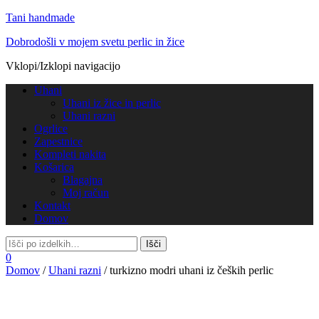
Tani handmade
Dobrodošli v mojem svetu perlic in žice
Vklopi/Izklopi navigacijo
Uhani
Uhani iz žice in perlic
Uhani razni
Ogrlice
Zapestnice
Kompleti nakita
Košarica
Blagajna
Moj račun
Kontakt
Domov
0
Domov
/
Uhani razni
/ turkizno modri uhani iz čeških perlic