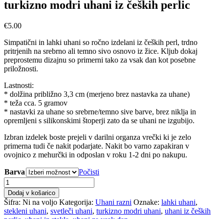
turkizno modri uhani iz čeških perlic
€
5.00
Simpatični in lahki uhani so ročno izdelani iz čeških perl, trdno
pritrjenih na srebrno ali temno sivo osnovo iz žice. Kljub dokaj
preprostemu dizajnu so primerni tako za vsak dan kot posebne
priložnosti.
Lastnosti:
* dolžina približno 3,3 cm (merjeno brez nastavka za uhane)
* teža cca. 5 gramov
* nastavki za uhane so srebrne/temno sive barve, brez niklja in
opremljeni s silikonskimi štoperji zato da se uhani ne izgubijo.
Izbran izdelek boste prejeli v darilni organza vrečki ki je zelo
primerna tudi če nakit podarjate.
Nakit bo varno zapakiran v
ovojnico z mehurčki in odposlan v roku 1-2 dni po nakupu.
Barva
Počisti
turkizno
modri
Dodaj v košarico
uhani
Šifra:
Ni na voljo
Kategorija:
Uhani razni
Oznake:
lahki uhani
,
iz
stekleni uhani
,
svetleči uhani
,
turkizno modri uhani
,
uhani iz čeških
čeških