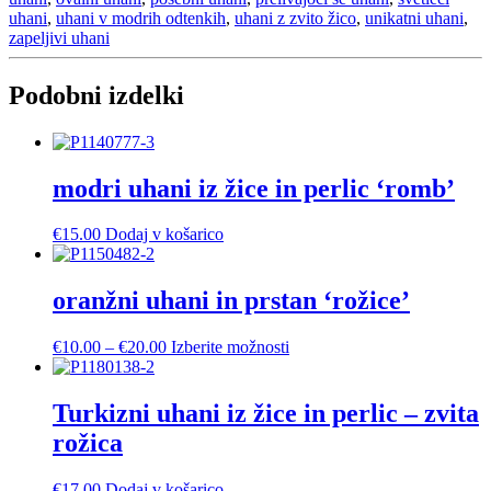
količina
uhani
,
uhani v modrih odtenkih
,
uhani z zvito žico
,
unikatni uhani
,
zapeljivi uhani
Podobni izdelki
modri uhani iz žice in perlic ‘romb’
€
15.00
Dodaj v košarico
oranžni uhani in prstan ‘rožice’
Cenovni
Ta
€
10.00
–
€
20.00
Izberite možnosti
razpon:
izdelek
od
ima
€10.00
več
Turkizni uhani iz žice in perlic – zvita
do
različic.
rožica
€20.00
Možnosti
lahko
izberete
€
17.00
Dodaj v košarico