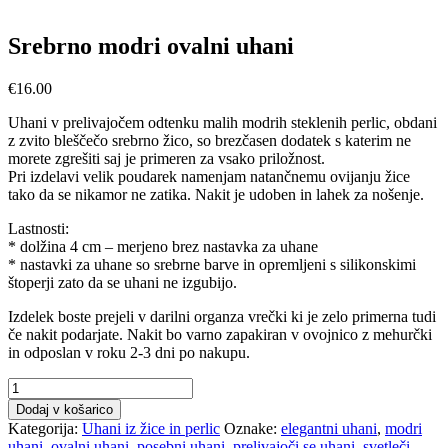
Srebrno modri ovalni uhani
€
16.00
Uhani v prelivajočem odtenku malih modrih steklenih perlic, obdani
z zvito bleščečo srebrno žico, so brezčasen dodatek s katerim ne
morete zgrešiti saj je primeren za vsako priložnost.
Pri izdelavi velik poudarek namenjam natančnemu ovijanju žice
tako da se nikamor ne zatika. Nakit je udoben in lahek za nošenje.
Lastnosti:
* dolžina 4 cm – merjeno brez nastavka za uhane
* nastavki za uhane so srebrne barve in opremljeni s silikonskimi
štoperji zato da se uhani ne izgubijo.
Izdelek boste prejeli v darilni organza vrečki ki je zelo primerna tudi
če nakit podarjate. Nakit bo varno zapakiran v ovojnico z mehurčki
in odposlan v roku 2-3 dni po nakupu.
Srebrno
modri
Dodaj v košarico
ovalni
Kategorija:
Uhani iz žice in perlic
Oznake:
elegantni uhani
,
modri
uhani
uhani
,
ovalni uhani
,
posebni uhani
,
prelivajoči se uhani
,
svetleči