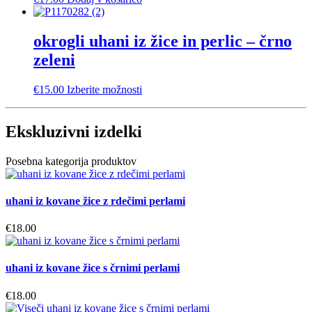
na
strani
izdelka
okrogli uhani iz žice in perlic – črno
zeleni
Ta
€
15.00
Izberite možnosti
izdelek
ima
več
Ekskluzivni izdelki
različic.
Možnosti
Posebna kategorija produktov
lahko
izberete
na
uhani iz kovane žice z rdečimi perlami
strani
izdelka
€
18.00
uhani iz kovane žice s črnimi perlami
€
18.00