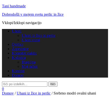
Tani handmade
Dobrodošli v mojem svetu perlic in žice
Vklopi/Izklopi navigacijo
Uhani
Uhani iz žice in perlic
Uhani razni
Ogrlice
Zapestnice
Kompleti nakita
Košarica
Blagajna
Moj račun
Kontakt
Domov
0
Domov
/
Uhani iz žice in perlic
/ Srebrno modri ovalni uhani