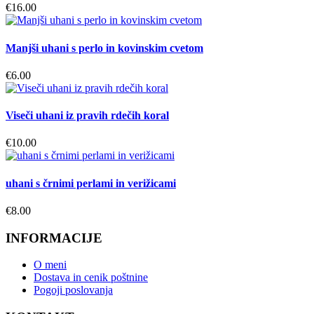
€
16.00
Manjši uhani s perlo in kovinskim cvetom
€
6.00
Viseči uhani iz pravih rdečih koral
€
10.00
uhani s črnimi perlami in verižicami
€
8.00
INFORMACIJE
O meni
Dostava in cenik poštnine
Pogoji poslovanja