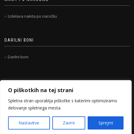
Izdelava nakita po naročilu
DARILNI BONI
Darilni boni
O piškotkih na tej strani
Spletna stran uporablja piškotke s katerimi optimiziramo
delovanje spletnega mesta.
© 2020-2026 TANIHANDMADE.COM
ShopIsle
poganja
WordPress
Nastavitve
Zavrni
Sprejmi