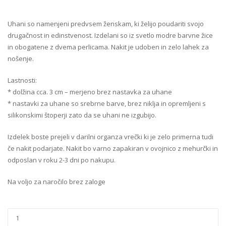
Uhani so namenjeni predvsem ženskam, ki želijo poudariti svojo
drugačnost in edinstvenost. Izdelani so iz svetlo modre barvne žice
in obogatene z dvema perlicama. Nakit je udoben in zelo lahek za
nošenje.
Lastnosti:
* dolžina cca. 3 cm – merjeno brez nastavka za uhane
* nastavki za uhane so srebrne barve, brez niklja in opremljeni s
silikonskimi štoperji zato da se uhani ne izgubijo.
Izdelek boste prejeli v darilni organza vrečki ki je zelo primerna tudi
če nakit podarjate.
Nakit bo varno zapakiran v ovojnico z mehurčki in
odposlan v roku 2-3 dni po nakupu.
Na voljo za naročilo brez zaloge