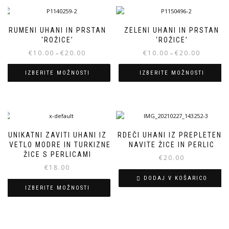
RUMENI UHANI IN PRSTAN
ZELENI UHANI IN PRSTAN
‘ROŽICE’
‘ROŽICE’
Cenovni
Cenovni
€
10.00
€
20.00
€
10.00
€
20.00
–
–
razpon:
razpon:
od
od
IZBERITE MOŽNOSTI
IZBERITE MOŽNOSTI
€10.00
€10.00
Ta
Ta
do
do
izdelek
izdelek
€20.00
€20.00
ima
ima
več
več
različic.
različic.
UNIKATNI ZAVITI UHANI IZ
RDEČI UHANI IZ PREPLETENE
Možnosti
Možnosti
SVETLO MODRE IN TURKIZNE
NAVITE ŽICE IN PERLIC
lahko
lahko
ŽICE S PERLICAMI
€
20.00
izberete
izberete
€
18.00
na
na
DODAJ V KOŠARICO
strani
strani
IZBERITE MOŽNOSTI
izdelka
izdelka
Ta
izdelek
ima