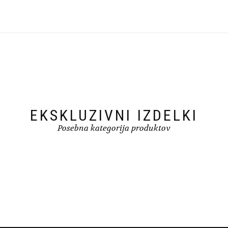
več
različic.
Možnosti
lahko
izberete
na
strani
izdelka
EKSKLUZIVNI IZDELKI
Posebna kategorija produktov