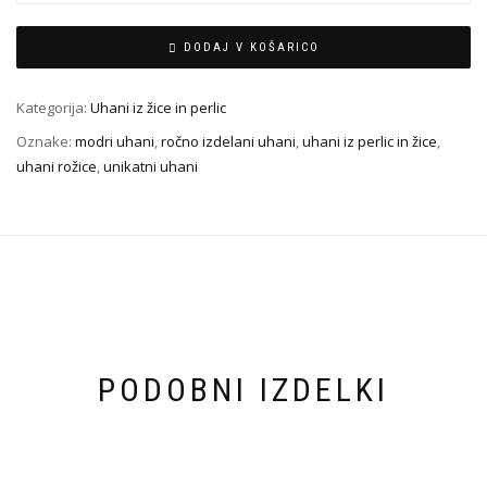
DODAJ V KOŠARICO
Kategorija:
Uhani iz žice in perlic
Oznake:
modri uhani
,
ročno izdelani uhani
,
uhani iz perlic in žice
,
uhani rožice
,
unikatni uhani
PODOBNI IZDELKI