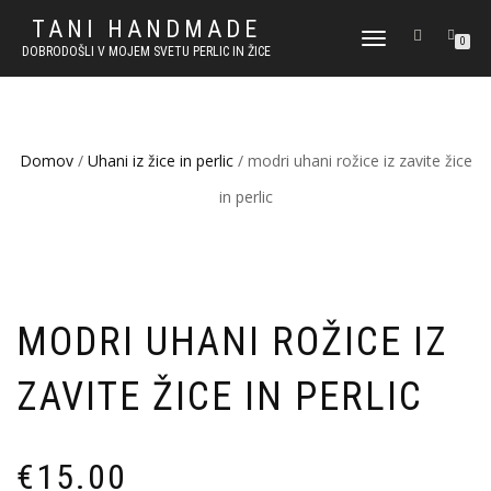
TANI HANDMADE
VKLOPI/IZKLOPI
0
DOBRODOŠLI V MOJEM SVETU PERLIC IN ŽICE
NAVIGACIJO
Domov
/
Uhani iz žice in perlic
/ modri uhani rožice iz zavite žice
in perlic
MODRI UHANI ROŽICE IZ
ZAVITE ŽICE IN PERLIC
€
15.00