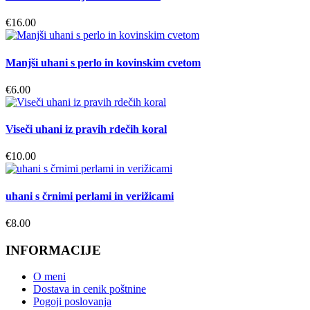
€
16.00
Manjši uhani s perlo in kovinskim cvetom
€
6.00
Viseči uhani iz pravih rdečih koral
€
10.00
uhani s črnimi perlami in verižicami
€
8.00
INFORMACIJE
O meni
Dostava in cenik poštnine
Pogoji poslovanja