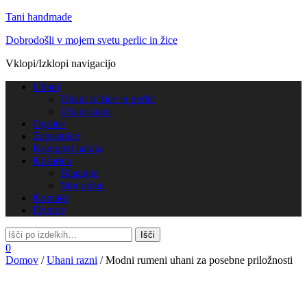
Tani handmade
Dobrodošli v mojem svetu perlic in žice
Vklopi/Izklopi navigacijo
Uhani
Uhani iz žice in perlic
Uhani razni
Ogrlice
Zapestnice
Kompleti nakita
Košarica
Blagajna
Moj račun
Kontakt
Domov
0
Domov
/
Uhani razni
/ Modni rumeni uhani za posebne priložnosti