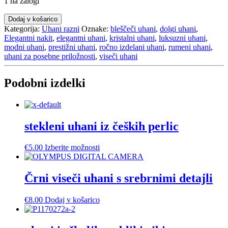
1 na zalogi
Modni
Dodaj v košarico
rumeni
Kategorija:
Uhani razni
Oznake:
bleščeči uhani
,
dolgi uhani
,
uhani
Elegantni nakit
,
elegantni uhani
,
kristalni uhani
,
luksuzni uhani
,
za
modni uhani
,
prestižni uhani
,
ročno izdelani uhani
,
rumeni uhani
,
posebne
uhani za posebne priložnosti
,
viseči uhani
priložnosti
količina
Podobni izdelki
stekleni uhani iz čeških perlic
Ta
€
5.00
Izberite možnosti
izdelek
ima
več
Črni viseči uhani s srebrnimi detajli
različic.
Možnosti
€
8.00
Dodaj v košarico
lahko
izberete
na