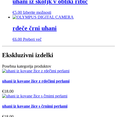
uhani iz školjk v obliki ribic
strani
izdelka
Ta
€
5.00
Izberite možnosti
izdelek
ima
več
rdeče črni uhani
različic.
Možnosti
€
6.00
Preberi več
lahko
izberete
na
Ekskluzivni izdelki
strani
izdelka
Posebna kategorija produktov
uhani iz kovane žice z rdečimi perlami
€
18.00
uhani iz kovane žice s črnimi perlami
€
18.00