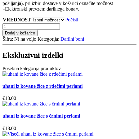
pošiljanja), pri izbiri dostave v košarici označite možnost
»Elektronski prevzem darilnega bona«.
VREDNOST
Počisti
Darilni
bon
Dodaj v košarico
količina
Šifra:
Ni na voljo
Kategorija:
Darilni boni
Ekskluzivni izdelki
Posebna kategorija produktov
uhani iz kovane žice z rdečimi perlami
€
18.00
uhani iz kovane žice s črnimi perlami
€
18.00