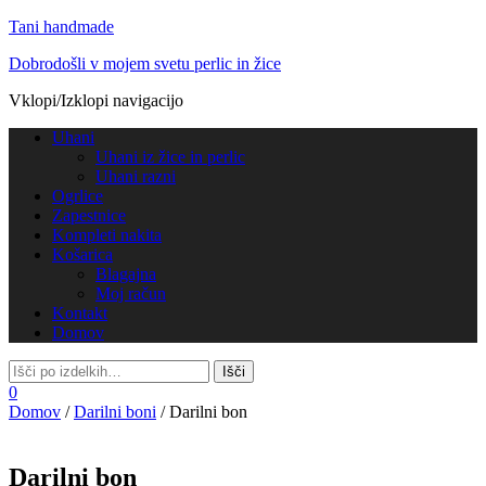
Tani handmade
Dobrodošli v mojem svetu perlic in žice
Vklopi/Izklopi navigacijo
Uhani
Uhani iz žice in perlic
Uhani razni
Ogrlice
Zapestnice
Kompleti nakita
Košarica
Blagajna
Moj račun
Kontakt
Domov
0
Domov
/
Darilni boni
/ Darilni bon
Darilni bon