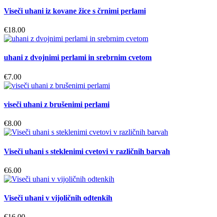
Viseči uhani iz kovane žice s črnimi perlami
€
18.00
uhani z dvojnimi perlami in srebrnim cvetom
€
7.00
viseči uhani z brušenimi perlami
€
8.00
Viseči uhani s steklenimi cvetovi v različnih barvah
€
6.00
Viseči uhani v vijoličnih odtenkih
€
16.00