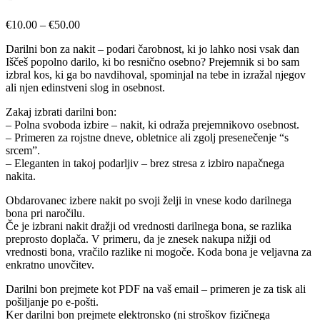
Cenovni
€
10.00
–
€
50.00
razpon:
Darilni bon za nakit – podari čarobnost, ki jo lahko nosi vsak dan
od
Iščeš popolno darilo, ki bo resnično osebno? Prejemnik si bo sam
€10.00
izbral kos, ki ga bo navdihoval, spominjal na tebe in izražal njegov
do
ali njen edinstveni slog in osebnost.
€50.00
Zakaj izbrati darilni bon:
– Polna svoboda izbire – nakit, ki odraža prejemnikovo osebnost.
– Primeren za rojstne dneve, obletnice ali zgolj presenečenje “s
srcem”.
– Eleganten in takoj podarljiv – brez stresa z izbiro napačnega
nakita.
Obdarovanec izbere nakit po svoji želji in vnese kodo darilnega
bona pri naročilu.
Če je izbrani nakit dražji od vrednosti darilnega bona, se razlika
preprosto doplača. V primeru, da je znesek nakupa nižji od
vrednosti bona, vračilo razlike ni mogoče. Koda bona je veljavna za
enkratno unovčitev.
Darilni bon prejmete kot PDF na vaš email – primeren je za tisk ali
pošiljanje po e-pošti.
Ker darilni bon prejmete elektronsko (ni stroškov fizičnega